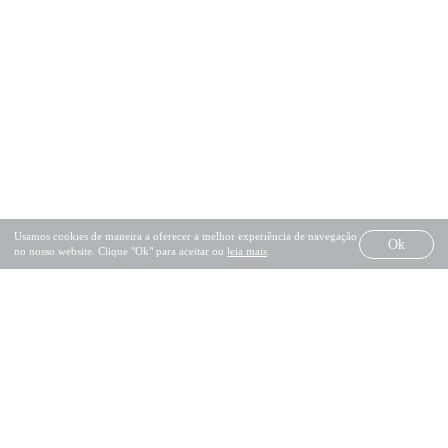
FACEBOOK
INSTAGRAM
LINKEDIN
BEHANCE
VIMEO
PINTEREST
SALVADO® TODOS OS DIREITOS RESERVADOS
Usamos cookies de maneira a oferecer a melhor experiência de navegação
Ok
POLÍTICA DE PRIVACIDADE
LIVRO DE RECLAMAÇÕES
no nosso website. Clique "Ok" para aceitar ou
leia mais
.