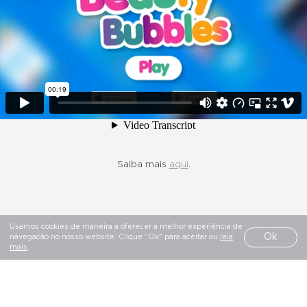
FACEBOOK
INSTAGRAM
LINKEDIN
BEHANCE
VIMEO
PINTEREST
Saiba mais
aqui
.
Usamos cookies de maneira a oferecer a melhor experiência de
SALVADO® TODOS OS DIREITOS RESERVADOS
Ok
navegação no nosso website. Clique "Ok" para aceitar ou
leia
POLÍTICA DE PRIVACIDADE
LIVRO DE RECLAMAÇÕES
mais
.
SHARE
GET INSPIRED