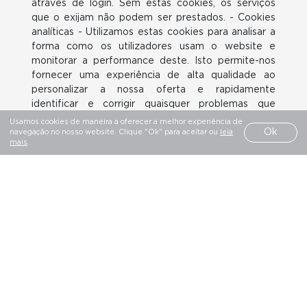
através de login. Sem estas cookies, os serviços
que o exijam não podem ser prestados. - Cookies
analíticas - Utilizamos estas cookies para analisar a
FACEBOOK
INSTAGRAM
LINKEDIN
BEHANCE
forma como os utilizadores usam o website e
VIMEO
PINTEREST
monitorar a performance deste. Isto permite-nos
fornecer uma experiência de alta qualidade ao
personalizar a nossa oferta e rapidamente
identificar e corrigir quaisquer problemas que
surjam. Por exemplo, usamos cookies de
Usamos cookies de maneira a oferecer a melhor experiência de
SALVADO® TODOS OS DIREITOS RESERVADOS
Ok
desempenho para saber quais as páginas mais
navegação no nosso website. Clique "Ok" para aceitar ou
leia
POLÍTICA DE PRIVACIDADE
LIVRO DE RECLAMAÇÕES
mais
.
populares, qual o método de ligação entre páginas
que é mais eficaz, ou para determinar a razão de
algumas páginas estarem a receber mensagens de
erro. Baseado na utilização do website, podemos
também utilizar estes cookies para destacar artigos
ou serviços do site que pensamos ser do interesse
dos utilizadores. Estas cookies são utilizados
apenas para efeitos de criação e análise estatística,
sem nunca recolher informação de carácter
pessoal. - Cookies de funcionalidade - Utilizamos
cookies de funcionalidade para nos permitir
relembrar as preferências do utilizador. Por